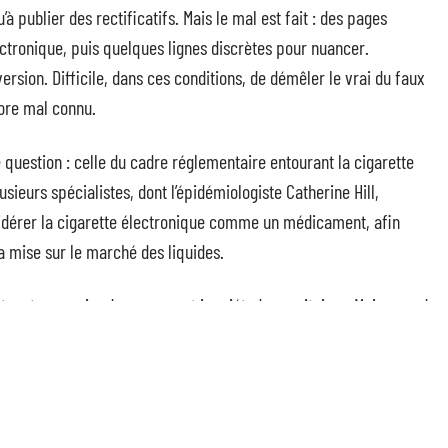
à publier des rectificatifs. Mais le mal est fait : des pages
lectronique, puis quelques lignes discrètes pour nuancer.
version. Difficile, dans ces conditions, de démêler le vrai du faux
core mal connu.
 question : celle du cadre réglementaire entourant la cigarette
usieurs spécialistes, dont l’épidémiologiste Catherine Hill,
sidérer la cigarette électronique comme un médicament, afin
la mise sur le marché des liquides.
t, entre espoirs de sevrage et inquiétudes sanitaires. Mais quand
é. La prochaine fois que les gros titres s’emballent, peut-être
 du bas de page.