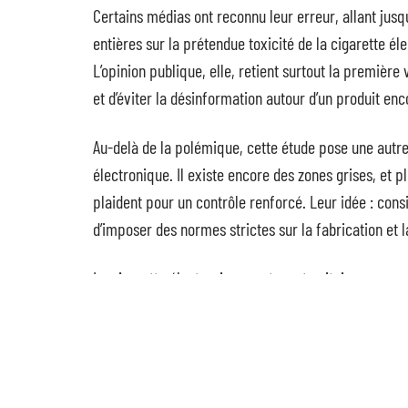
Certains médias ont reconnu leur erreur, allant jusqu’
entières sur la prétendue toxicité de la cigarette é
L’opinion publique, elle, retient surtout la première 
et d’éviter la désinformation autour d’un produit en
Au-delà de la polémique, cette étude pose une autre
électronique. Il existe encore des zones grises, et pl
plaident pour un contrôle renforcé. Leur idée : con
d’imposer des normes strictes sur la fabrication et 
La cigarette électronique reste un territoire mouvan
l’information trébuche, chacun avance en terrain min
vaudra-t-il mieux aller voir ce que disent les lignes