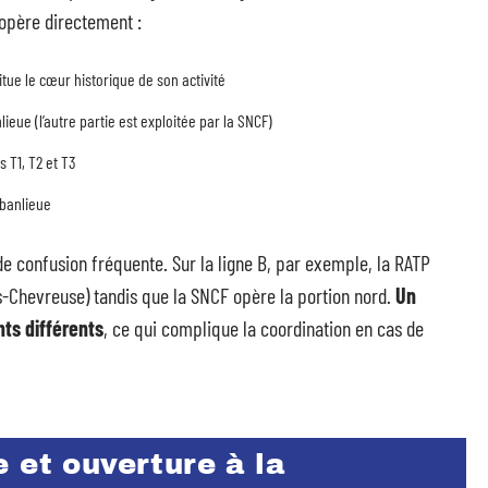
 opère directement :
itue le cœur historique de son activité
lieue (l’autre partie est exploitée par la SNCF)
 T1, T2 et T3
 banlieue
e confusion fréquente. Sur la ligne B, par exemple, la RATP
s-Chevreuse) tandis que la SNCF opère la portion nord.
Un
ts différents
, ce qui complique la coordination en cas de
 et ouverture à la