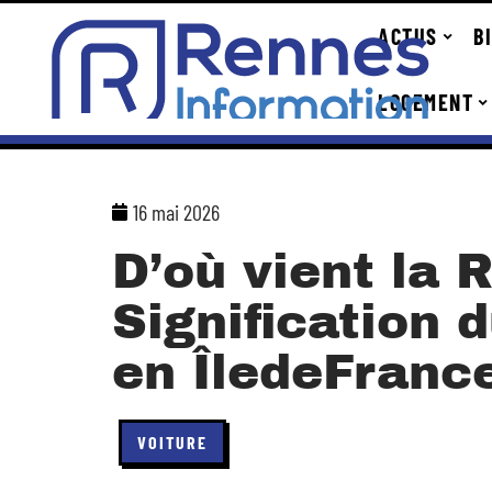
ACTUS
B
LOGEMENT
16 mai 2026
D’où vient la 
Signification 
en ÎledeFranc
VOITURE