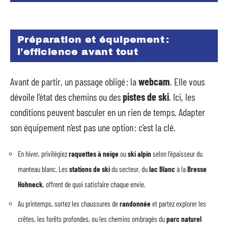
Préparation et équipement :
l’efficience avant tout
Avant de partir, un passage obligé : la
webcam
. Elle vous
dévoile l’état des chemins ou des
pistes de ski
. Ici, les
conditions peuvent basculer en un rien de temps. Adapter
son équipement n’est pas une option : c’est la clé.
En hiver, privilégiez
raquettes à neige
ou
ski alpin
selon l’épaisseur du
manteau blanc. Les
stations de ski
du secteur, du
lac Blanc
à la
Bresse
Hohneck
, offrent de quoi satisfaire chaque envie.
Au printemps, sortez les chaussures de
randonnée
et partez explorer les
crêtes, les forêts profondes, ou les chemins ombragés du
parc naturel