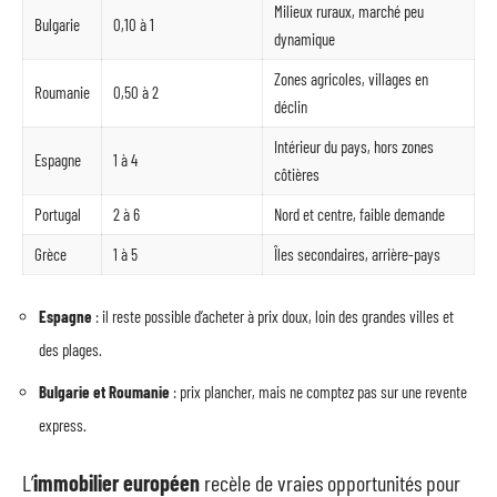
Milieux ruraux, marché peu
Bulgarie
0,10 à 1
dynamique
Zones agricoles, villages en
Roumanie
0,50 à 2
déclin
Intérieur du pays, hors zones
Espagne
1 à 4
côtières
Portugal
2 à 6
Nord et centre, faible demande
Grèce
1 à 5
Îles secondaires, arrière-pays
Espagne
: il reste possible d’acheter à prix doux, loin des grandes villes et
des plages.
Bulgarie et Roumanie
: prix plancher, mais ne comptez pas sur une revente
express.
L’
immobilier européen
recèle de vraies opportunités pour