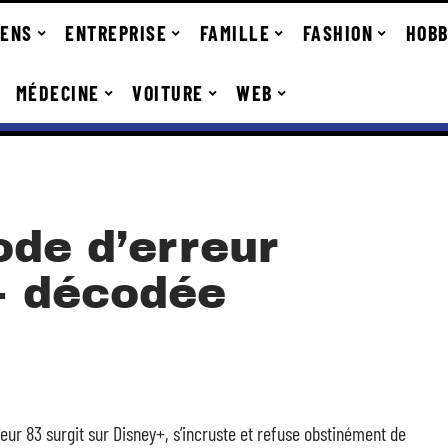
IENS
ENTREPRISE
FAMILLE
FASHION
HOBB
MÉDECINE
VOITURE
WEB
ode d’erreur
+ décodée
reur 83 surgit sur Disney+, s’incruste et refuse obstinément de